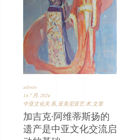
admin
14 7 月, 2024
中亚文化关 系
亚美尼亚艺 术
文章
,
,
加吉克·阿维蒂斯扬的
遗产是中亚文化交流启