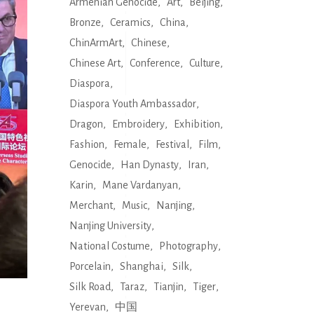
Armenian Genocide
Art
Beijing
Bronze
Ceramics
China
ChinArmArt
Chinese
Chinese Art
Conference
Culture
Diaspora
Diaspora Youth Ambassador
Dragon
Embroidery
Exhibition
Fashion
Female
Festival
Film
Genocide
Han Dynasty
Iran
Karin
Mane Vardanyan
Merchant
Music
Nanjing
Nanjing University
National Costume
Photography
Porcelain
Shanghai
Silk
Silk Road
Taraz
Tianjin
Tiger
Yerevan
中国