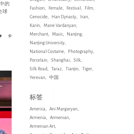
中的
Fashion
Female
Festival
Film
全球
Genocide
Han Dynasty
Iran
Karin
Mane Vardanyan
Merchant
Music
Nanjing
Nanjing University
National Costume
Photography
Porcelain
Shanghai
Silk
Silk Road
Taraz
Tianjin
Tiger
Yerevan
中国
标签
America
Ani Margaryan
Armenia
Armenian
Armenian Art