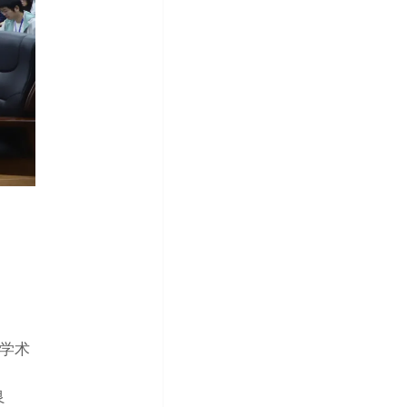
域学术
良