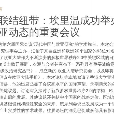
闻
联结纽带：埃里温成功举
亚动态的重要会议
成为第六届国际会议“现代中国与欧亚研究”的学术舞台。本次
究理事会主办，汇聚了来自亚洲和欧洲20个国家的63位知
了欧亚大陆作为不断演变的多极世界秩序2.0中关键区域的日
hakyan博士致开幕辞，欢迎与会者并宣布了一系列具有重要战略
地缘政治研究丛书》、成立新的 欧亚大陆研究协会，以及即
”倡议在欧亚大陆手册》。本次论坛荣幸地邀请了香港大学亚
演讲，他的出席凸显了会议高水平的国际声望。为期两天的
关键议题。讨论深入探讨了新兴多极世界秩序2.0的结构、欧
输走廊的发展。其他议题还包括中小国家的战略定位、区域
境基础设施和能源安全的未来。该系列会议已发展成为一个
产出实质性的学术成果。往届论坛的洞见已促成多部具有影