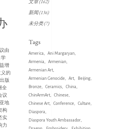
文章
(162)
新闻
(136)
办
未分类
(7)
Tags
会议由
America
Ani Margaryan
名学
Armenia
Armenian
益增
Armenian Art
意义的
Armenian Genocide
Art
Beijing
将出版
Bronze
Ceramics
China
洲全
会议
ChinArmArt
Chinese
亚地
Chinese Art
Conference
Culture
架构
Diaspora
坚实
Diaspora Youth Ambassador
响力
Dragon
Embroidery
Exhibition