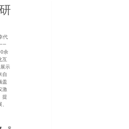
化研
幸代
——
0余
化互
台展示
来自
涵盖
仅激
、提
展、