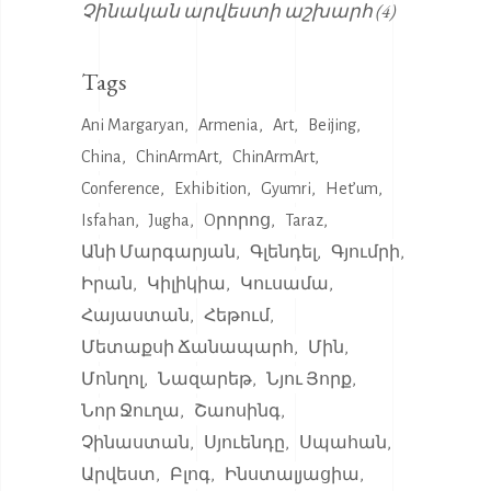
Չինական արվեստի աշխարհ
(4)
Tags
Ani Margaryan
Armenia
Art
Beijing
China
ChinArmArt
ChinArmArt
Conference
Exhibition
Gyumri
Het’um
Isfahan
Jugha
Oրորոց
Taraz
Անի Մարգարյան
Գլենդել
Գյումրի
Իրան
Կիլիկիա
Կուսամա
Հայաստան
Հեթում
Մետաքսի Ճանապարհ
Մին
Մոնղոլ
Նազարեթ
Նյու Յորք
Նոր Ջուղա
Շաոսինգ
Չինաստան
Սյուենդը
Սպահան
Արվեստ
Բլոգ
Ինստալյացիա