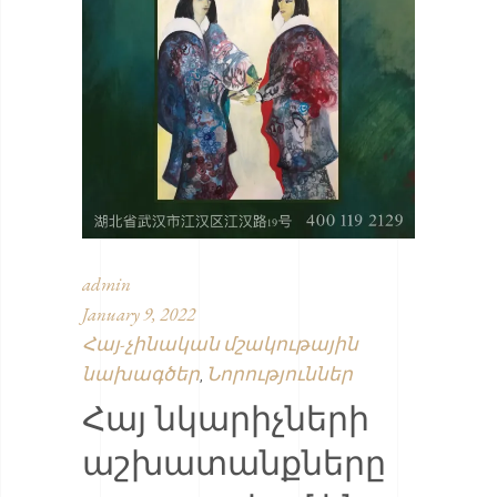
admin
January 9, 2022
Հայ-չինական մշակութային
նախագծեր
Նորություններ
,
Հայ նկարիչների
աշխատանքները