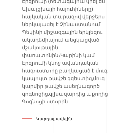
Էրզրումի (հետագայում կրել են
Ախալցխայի հայուհիները)
հայկական տարազով վերջերս
ներկայացել է Չինաստանում՝
Պեկինի միջազգային երկլեզու
ակադեմիայում անցկացված
մշակութային
փառատոնին։Կարինի կամ
Էրզրումի կնոջ ավանդական
հագուստ,որը բաղկացած է մուգ
կապույտ թավշե զգեստից,մուգ
կարմիր թավշե ասեղնագործ
գոգնոցից,գլխազարդից և քողից։
Գոգնոցի ստորին
Կարդալ ավելին