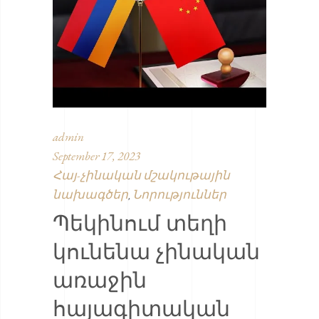
admin
September 17, 2023
Հայ-չինական մշակութային
նախագծեր
Նորություններ
,
Պեկինում տեղի
կունենա չինական
առաջին
հայագիտական