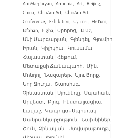
Ani Margaryan
Armenia
Art
Beijing
China
ChinArmArt
ChinArmArt
Conference
Exhibition
Gyumri
Het’um
Isfahan
Jugha
Oրորոց
Taraz
Անի Մարգարյան
Գլենդել
Գյումրի
Իրան
Կիլիկիա
Կուսամա
Հայաստան
Հեթում
Մետաքսի Ճանապարհ
Մին
Մոնղոլ
Նազարեթ
Նյու Յորք
Նոր Ջուղա
Շաոսինգ
Չինաստան
Սյուենդը
Սպահան
Արվեստ
Բլոգ
Ինստալյացիա
Լավաշ
Կապույտ-Սպիտակ
Մանրանկարչություն
Նախնիներ
Շուն
Չինական
Ստվարաթուղթ
Վիշապ
Փյունիկ