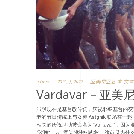
admin
23 7 月, 2022
亚美尼亚艺 术
文章
,
Vardavar – 
虽然现在是基督教传统，庆祝耶稣基督的变
老的节日传统上与女神 Astghik 联系在一
相关的庆祝活动被命名为“Vartavar”，
“玫瑰”，var 意为“燃烧/燃烧”，这就