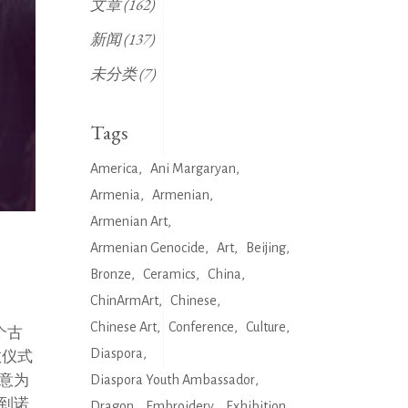
文章
(162)
新闻
(137)
未分类
(7)
Tags
America
Ani Margaryan
Armenia
Armenian
Armenian Art
Armenian Genocide
Art
Beijing
Bronze
Ceramics
China
ChinArmArt
Chinese
Chinese Art
Conference
Culture
个古
Diaspora
教仪式
中意为
Diaspora Youth Ambassador
溯到诺
Dragon
Embroidery
Exhibition