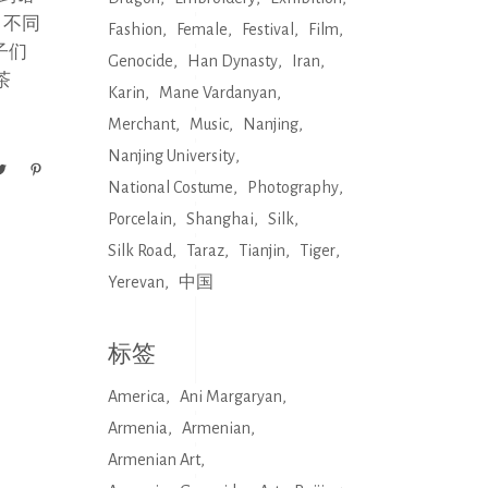
，不同
Fashion
Female
Festival
Film
子们
Genocide
Han Dynasty
Iran
茶
Karin
Mane Vardanyan
Merchant
Music
Nanjing
Nanjing University
National Costume
Photography
Porcelain
Shanghai
Silk
Silk Road
Taraz
Tianjin
Tiger
Yerevan
中国
标签
America
Ani Margaryan
Armenia
Armenian
Armenian Art