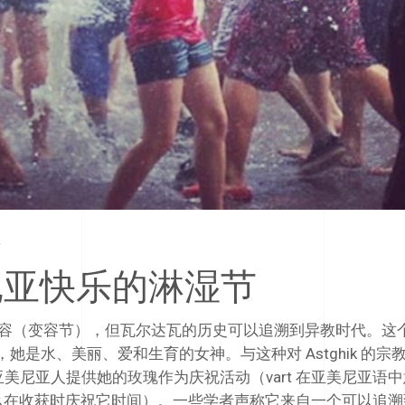
亚美尼亚快乐的淋湿节
容（变容节），但瓦尔达瓦的历史可以追溯到异教时代。这
起，她是水、美丽、爱和生育的女神。与这种对 Astghik 的宗
因为亚美尼亚人提供她的玫瑰作为庆祝活动（vart 在亚美尼亚语
是为什么在收获时庆祝它时间）。一些学者声称它来自一个可以追