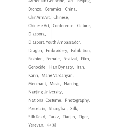
Armenian Genocide
Art
Beijing
Bronze
Ceramics
China
ChinArmArt
Chinese
Chinese Art
Conference
Culture
Diaspora
Diaspora Youth Ambassador
Dragon
Embroidery
Exhibition
Fashion
Female
Festival
Film
Genocide
Han Dynasty
Iran
Karin
Mane Vardanyan
Merchant
Music
Nanjing
Nanjing University
National Costume
Photography
Porcelain
Shanghai
Silk
Silk Road
Taraz
Tianjin
Tiger
Yerevan
中国