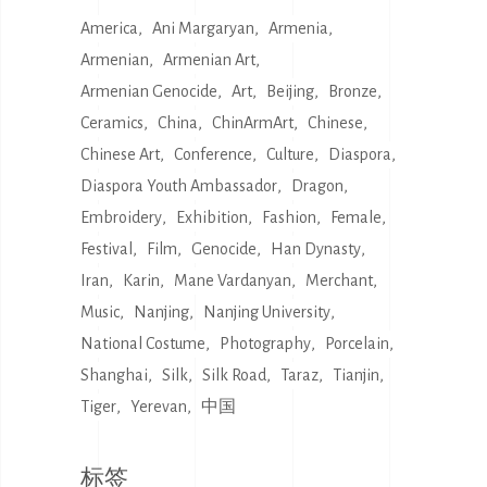
America
Ani Margaryan
Armenia
Armenian
Armenian Art
Armenian Genocide
Art
Beijing
Bronze
Ceramics
China
ChinArmArt
Chinese
Chinese Art
Conference
Culture
Diaspora
Diaspora Youth Ambassador
Dragon
Embroidery
Exhibition
Fashion
Female
Festival
Film
Genocide
Han Dynasty
Iran
Karin
Mane Vardanyan
Merchant
Music
Nanjing
Nanjing University
National Costume
Photography
Porcelain
Shanghai
Silk
Silk Road
Taraz
Tianjin
Tiger
Yerevan
中国
标签