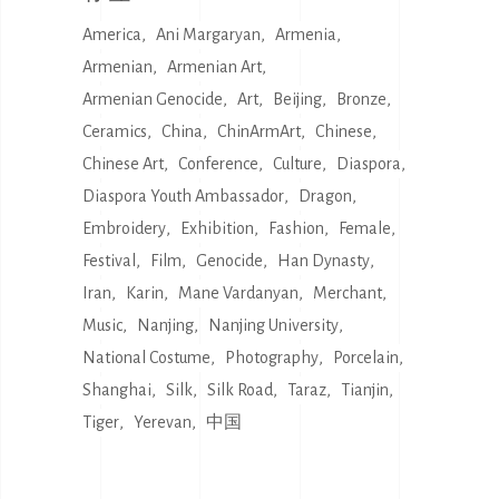
America
Ani Margaryan
Armenia
Armenian
Armenian Art
Armenian Genocide
Art
Beijing
Bronze
Ceramics
China
ChinArmArt
Chinese
Chinese Art
Conference
Culture
Diaspora
Diaspora Youth Ambassador
Dragon
Embroidery
Exhibition
Fashion
Female
Festival
Film
Genocide
Han Dynasty
Iran
Karin
Mane Vardanyan
Merchant
Music
Nanjing
Nanjing University
National Costume
Photography
Porcelain
Shanghai
Silk
Silk Road
Taraz
Tianjin
Tiger
Yerevan
中国