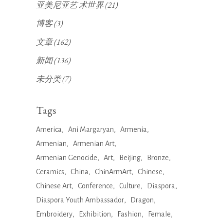
亚美尼亚艺 术世界
(21)
博客
(3)
文章
(162)
新闻
(136)
未分类
(7)
Tags
America
Ani Margaryan
Armenia
Armenian
Armenian Art
Armenian Genocide
Art
Beijing
Bronze
Ceramics
China
ChinArmArt
Chinese
Chinese Art
Conference
Culture
Diaspora
Diaspora Youth Ambassador
Dragon
Embroidery
Exhibition
Fashion
Female