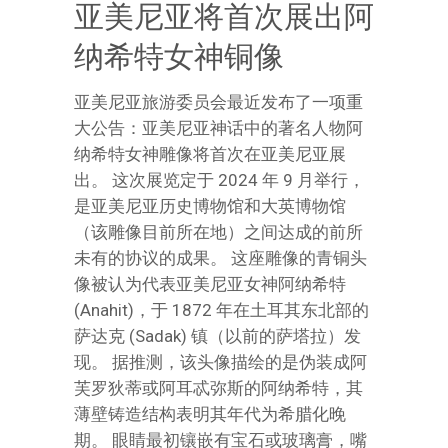
亚美尼亚将首次展出阿
纳希特女神铜像
亚美尼亚旅游委员会最近发布了一项重
大公告：亚美尼亚神话中的著名人物阿
纳希特女神雕像将首次在亚美尼亚展
出。 这次展览定于 2024 年 9 月举行，
是亚美尼亚历史博物馆和大英博物馆
（该雕像目前所在地）之间达成的前所
未有的协议的成果。 这座雕像的青铜头
像被认为代表亚美尼亚女神阿纳希特
(Anahit)，于 1872 年在土耳其东北部的
萨达克 (Sadak) 镇（以前的萨塔拉）发
现。 据推测，该头像描绘的是伪装成阿
芙罗狄蒂或阿耳忒弥斯的阿纳希特，其
薄壁铸造结构表明其年代为希腊化晚
期。 眼睛最初镶嵌有宝石或玻璃膏，嘴