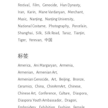
Festival
Film
Genocide
Han Dynasty
Iran
Karin
Mane Vardanyan
Merchant
Music
Nanjing
Nanjing University
National Costume
Photography
Porcelain
Shanghai
Silk
Silk Road
Taraz
Tianjin
Tiger
Yerevan
中国
标签
America
Ani Margaryan
Armenia
Armenian
Armenian Art
Armenian Genocide
Art
Beijing
Bronze
Ceramics
China
ChinArmArt
Chinese
Chinese Art
Conference
Culture
Diaspora
Diaspora Youth Ambassador
Dragon
Embroidery
Exhibition
Fashion
Female