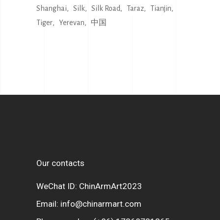
Shanghai
Silk
Silk Road
Taraz
Tianjin
Tiger
Yerevan
中国
Our contacts
WeChat ID: ChinArmArt2023
Email:
info@chinarmart.com