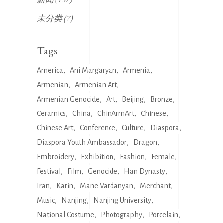
未分类
(7)
Tags
America
Ani Margaryan
Armenia
Armenian
Armenian Art
Armenian Genocide
Art
Beijing
Bronze
Ceramics
China
ChinArmArt
Chinese
Chinese Art
Conference
Culture
Diaspora
Diaspora Youth Ambassador
Dragon
Embroidery
Exhibition
Fashion
Female
Festival
Film
Genocide
Han Dynasty
Iran
Karin
Mane Vardanyan
Merchant
Music
Nanjing
Nanjing University
National Costume
Photography
Porcelain