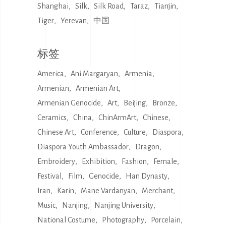
Shanghai
Silk
Silk Road
Taraz
Tianjin
Tiger
Yerevan
中国
标签
America
Ani Margaryan
Armenia
Armenian
Armenian Art
Armenian Genocide
Art
Beijing
Bronze
Ceramics
China
ChinArmArt
Chinese
Chinese Art
Conference
Culture
Diaspora
Diaspora Youth Ambassador
Dragon
Embroidery
Exhibition
Fashion
Female
Festival
Film
Genocide
Han Dynasty
Iran
Karin
Mane Vardanyan
Merchant
Music
Nanjing
Nanjing University
National Costume
Photography
Porcelain