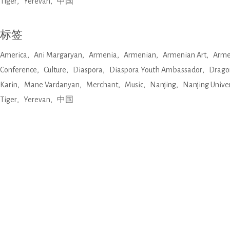
Tiger
Yerevan
中国
标签
America
Ani Margaryan
Armenia
Armenian
Armenian Art
Arme
Conference
Culture
Diaspora
Diaspora Youth Ambassador
Drago
Karin
Mane Vardanyan
Merchant
Music
Nanjing
Nanjing Univer
Tiger
Yerevan
中国