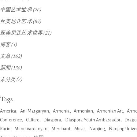
中国艺术世 界
(26)
亚美尼亚艺 术
(83)
亚美尼亚艺 术世界
(21)
博客
(3)
文章
(162)
新闻
(136)
未分类
(7)
Tags
America
Ani Margaryan
Armenia
Armenian
Armenian Art
Arme
Conference
Culture
Diaspora
Diaspora Youth Ambassador
Drago
Karin
Mane Vardanyan
Merchant
Music
Nanjing
Nanjing Univer