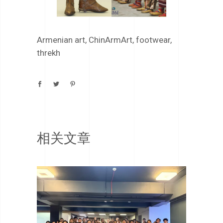
Armenian art
,
ChinArmArt
,
footwear
,
threkh
相关文章