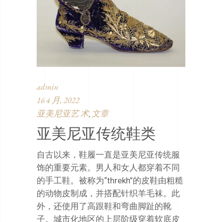
admin
16 4 月, 2022
亚美尼亚艺 术
文章
,
亚美尼亚传统鞋类
自古以来，鞋履一直是亚美尼亚传统服
饰的重要元素。男人和女人都穿着不同
的手工鞋。被称为“threkh”的皮鞋由粗糙
的动物皮制成，并搭配针织羊毛袜。此
外，还使用了高跟鞋和弯曲脚趾的靴
子。城市化地区的上层阶级穿着软底皮