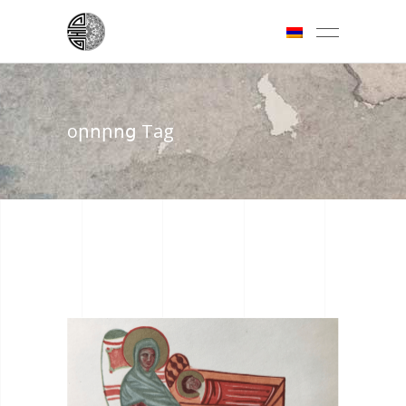
oրորոց Tag