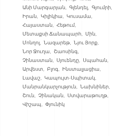
Անի Մարգարյան
Գլենդել
Գյումրի
Իրան
Կիլիկիա
Կուսամա
Հայաստան
Հեթում
Մետաքսի Ճանապարհ
Մին
Մոնղոլ
Նազարեթ
Նյու Յորք
Նոր Ջուղա
Շաոսինգ
Չինաստան
Սյուենդը
Սպահան
Արվեստ
Բլոգ
Ինստալյացիա
Լավաշ
Կապույտ-Սպիտակ
Մանրանկարչություն
Նախնիներ
Շուն
Չինական
Ստվարաթուղթ
Վիշապ
Փյունիկ