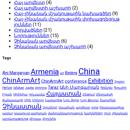
Հայ արվեստ
(4)
Հայ արվեստի աշխարհ
(2)
Հայ-չինական մշակութային նախագծեր
(9)
Հայ-չինական մշակութային փոխազդեցութ
յուններ
(11)
Հոդվածներ
(21)
Նորություններ
(15)
Չինական արվեստ
(6)
Չինական արվեստի աշխարհ
(4)
Tags
China
Armenia
Ani Margaryan
Beijing
art
ChinArmArt
Exhibition
ChinArmArt
conference
Gyumri
Taraz
Անի Մարգարյան
Het’um
Isfahan
Jugha
oրորոց
Գլենդել
Գյումրի
Հայաստան
Իրան
Կիլիկիա
Կուսամա
Հեթում
Մետաքսի
ճանապարհ
Մին
Մոնղոլ
Նազարեթ
Նյու Յորք
Նոր Ջուղա
Շաոսինգ
Չինաստան
Սյուենդը
Սպահան
արվեստ
բլոգ
ինստալյացիա
լավաշ
կապույտ-սպիտակ
մանրանկարչություն
նախնիներ
շուն
չինական
ստվարաթուղթ
վիշապ
փյունիկ