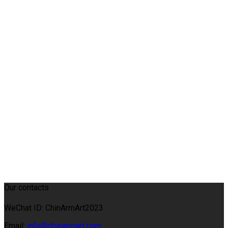
Our contacts
WeChat ID: ChinArmArt2023
Email:
info@chinarmart.com