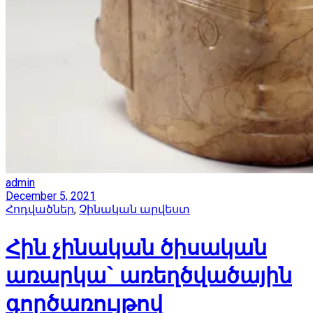
cong Tag
admin
December 5, 2021
Հոդվածներ
,
Չինական արվեստ
Հին չինական ծիսական
առարկա` առեղծվածային
գործառույթով