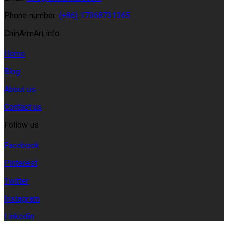
Phone number:
(+86) 17368731365
ChinArmArt info
Home
Blog
About us
Contact us
Follow us
Facebook
Pinterest
Twitter
Instagram
Linkedin