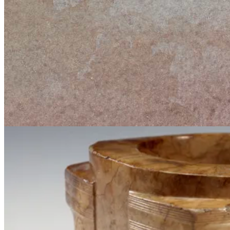
Նորություններ
Հայ-չինական մշակութային
նախագծեր
Չինական արվեստի աշխարհ
Հայ արվեստի աշխարհ
Գրադարան
Հայ-չինական հարաբերություններ
Չինական մշակույթ
Հայ մշակույթ
Պատկերներ
Հայ-չինական
փոխհարաբերություններ
Չինական մշակույթ
Հայ մշակույթ
Բլոգ
Դասընթացներ
Խանութ
Մեր մասին
Հետադարձ կապ