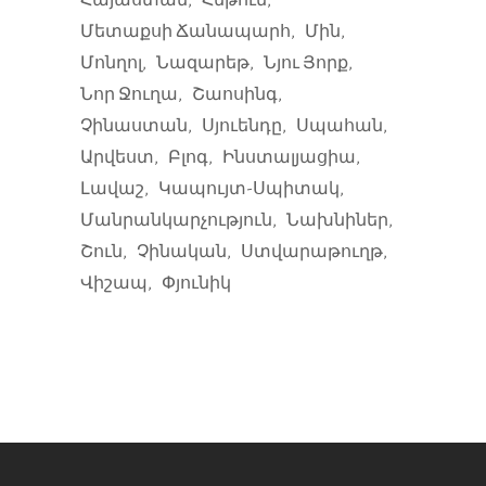
Մետաքսի Ճանապարհ
Մին
Մոնղոլ
Նազարեթ
Նյու Յորք
Նոր Ջուղա
Շաոսինգ
Չինաստան
Սյուենդը
Սպահան
Արվեստ
Բլոգ
Ինստալյացիա
Լավաշ
Կապույտ-Սպիտակ
Մանրանկարչություն
Նախնիներ
Շուն
Չինական
Ստվարաթուղթ
Վիշապ
Փյունիկ