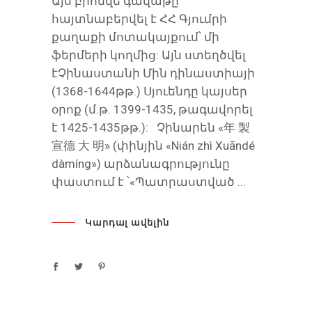
Այս բրոնզե գավաթը
հայտնաբերվել է ՀՀ Գյումրի
քաղաքի մոտակայքում՝ մի
ֆերմերի կողմից: Այն ստեղծվել
էՉինաստանի Մին դինաստիայի
(1368-1644թթ.) Սյուենդը կայսեր
օրոք (մ.թ. 1399-1435, թագավորել
է 1425-1435թթ.): Չինարեն «年 製
宣德 大 明» (փինյին «Nián zhì Xuāndé
dàmíng») արձանագրությունը
փաստում է ՝«Պատրաստված
Կարդալ ավելին