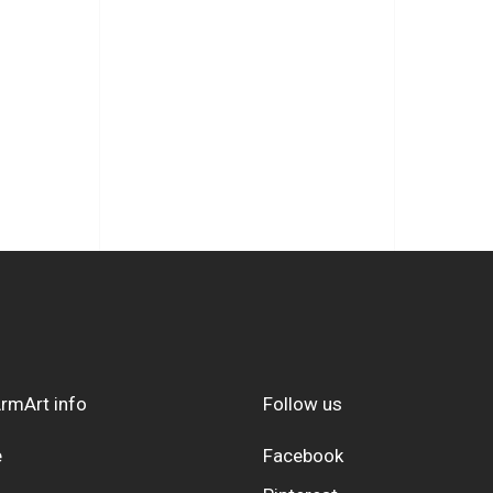
rmArt info
Follow us
e
Facebook