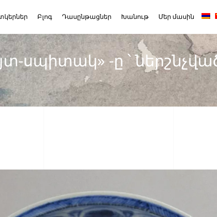
տկերներ
Բլոգ
Դասընթացներ
Խանութ
Մեր մասին
տ-սպիտակ» -ը ՝ ներշնչվա