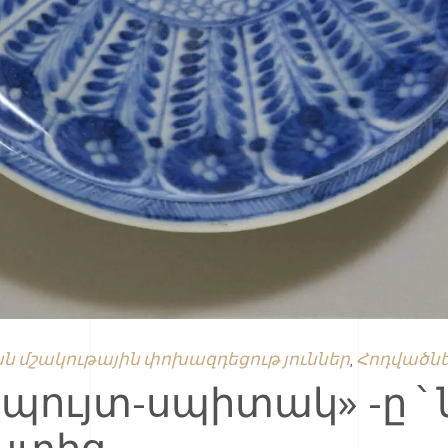
ն մշակութային փոխազդեցութ յուններ
Հոդվածն
,
ույտ-սպիտակ» -ը ՝ 
ստից