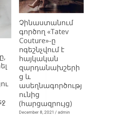
Չինաստանում
գործող «Tatev
Couture»-ը
ոգեշնչվում է
ը,
հայկական
ել
զարդանախշերի
ց և
ու
ասեղնագործությ
ունից
եջ
(հարցազրույց)
December 8, 2021
admin