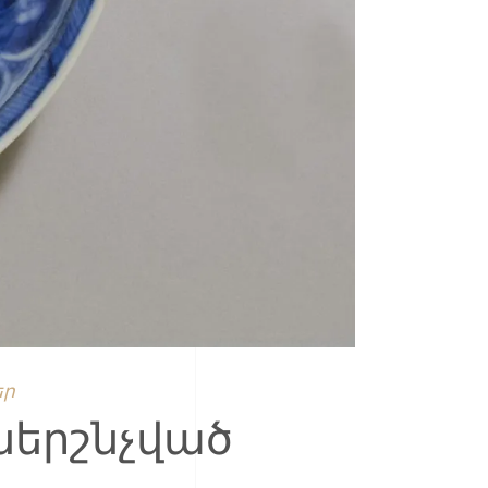
եր
ներշնչված