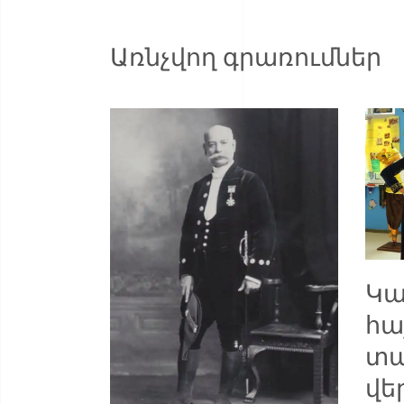
Առնչվող գրառումներ
Կա
հա
տա
վե