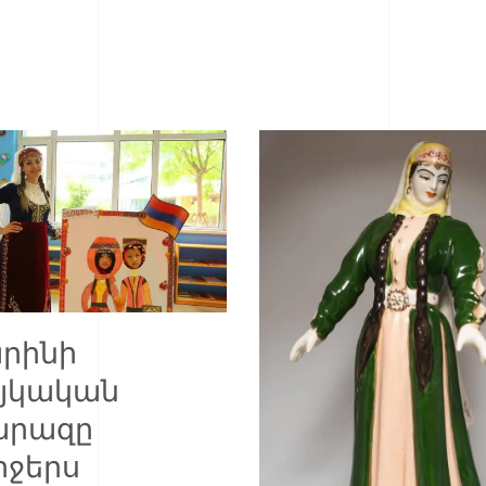
րինի
յկական
րազը
րջերս