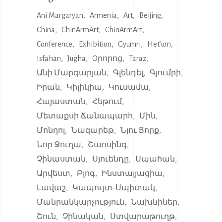
Ani Margaryan
Armenia
Art
Beijing
China
ChinArmArt
ChinArmArt
Conference
Exhibition
Gyumri
Het’um
Isfahan
Jugha
Oրորոց
Taraz
Անի Մարգարյան
Գլենդել
Գյումրի
Իրան
Կիլիկիա
Կուսամա
Հայաստան
Հեթում
Մետաքսի Ճանապարհ
Մին
Մոնղոլ
Նազարեթ
Նյու Յորք
Նոր Ջուղա
Շաոսինգ
Չինաստան
Սյուենդը
Սպահան
Արվեստ
Բլոգ
Ինստալյացիա
Լավաշ
Կապույտ-Սպիտակ
Մանրանկարչություն
Նախնիներ
Շուն
Չինական
Ստվարաթուղթ