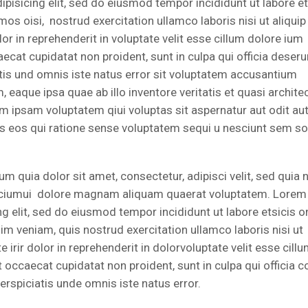
pisicing elit, sed do eiusmod tempor incididunt ut labore et
s oisi, nostrud exercitation ullamco laboris nisi ut aliquip
 in reprehenderit in voluptate velit esse cillum dolore ium
aecat cupidatat non proident, sunt in culpa qui officia deseru
atis und omnis iste natus error sit voluptatem accusantium
aque ipsa quae ab illo inventore veritatis et quasi architec
m ipsam voluptatem qiui voluptas sit aspernatur aut odit au
s eos qui ratione sense voluptatem sequi u nesciunt sem s
 quia dolor sit amet, consectetur, adipisci velit, sed quia 
aciumui dolore magnam aliquam quaerat voluptatem. Lorem
ng elit, sed do eiusmod tempor incididunt ut labore etsicis 
im veniam, quis nostrud exercitation ullamco laboris nisi ut
rir dolor in reprehenderit in dolorvoluptate velit esse cill
nt occaecat cupidatat non proident, sunt in culpa qui officia 
erspiciatis unde omnis iste natus error.