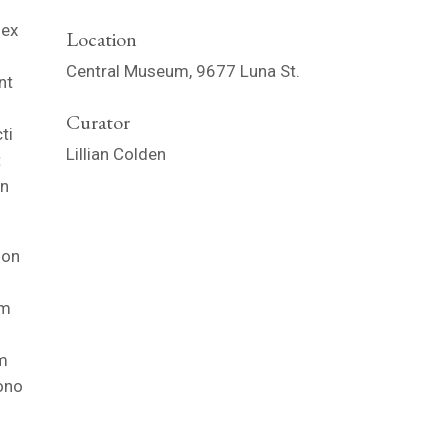
 ex
Location
Central Museum, 9677 Luna St.
nt
Curator
ti
Lillian Colden
t
on
non
om
um
cono