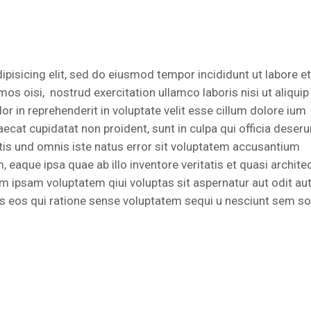
pisicing elit, sed do eiusmod tempor incididunt ut labore et
s oisi, nostrud exercitation ullamco laboris nisi ut aliquip
 in reprehenderit in voluptate velit esse cillum dolore ium
aecat cupidatat non proident, sunt in culpa qui officia deseru
atis und omnis iste natus error sit voluptatem accusantium
aque ipsa quae ab illo inventore veritatis et quasi architec
m ipsam voluptatem qiui voluptas sit aspernatur aut odit au
s eos qui ratione sense voluptatem sequi u nesciunt sem s