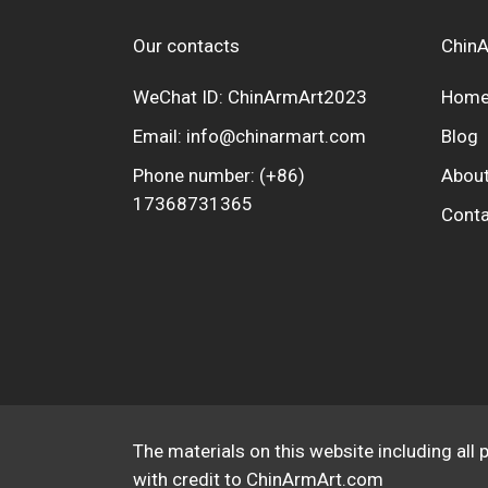
Our contacts
ChinA
WeChat ID: ChinArmArt2023
Hom
Email:
info@chinarmart.com
Blog
Phone number:
(+86)
About
17368731365
Conta
The materials on this website including all 
with credit to ChinArmArt.com