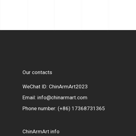
Our contacts
WeChat ID: ChinArmArt2023
Email:
info@chinarmart.com
Phone number:
(+86) 17368731365
ChinArmArt info